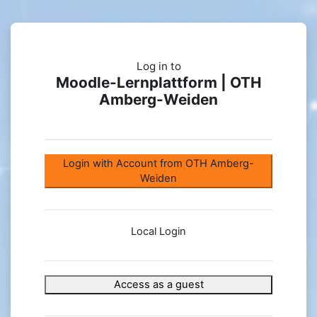
Skip to main content
Log in to
Moodle-Lernplattform | OTH
Amberg-Weiden
Log in to Moodle-Lernpla
Login with Account from OTH Amberg-
Weiden
Local Login
Username
Access as a guest
Password